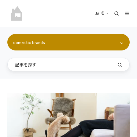
JA
domestic brands