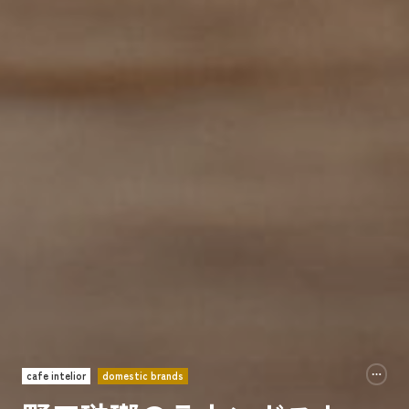
cafe intelior
domestic brands