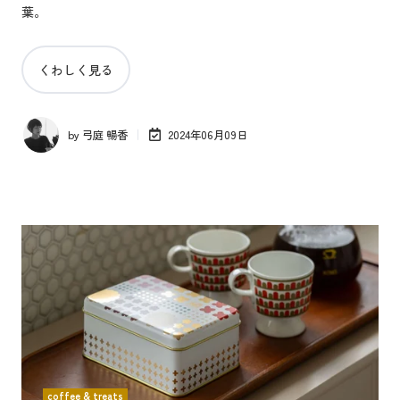
葉。
くわしく見る
by
弓庭 暢香
2024年06月09日
coffee & treats