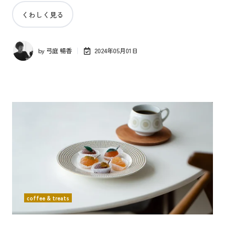
くわしく見る
by
弓庭 暢香
2024年05月01日
coffee & treats