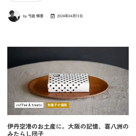
by
弓庭 暢香
2024年04月13日
coffee & treats
和菓子の撮影
伊丹空港のお土産に。大阪の記憶、喜八洲の
みたらし団子