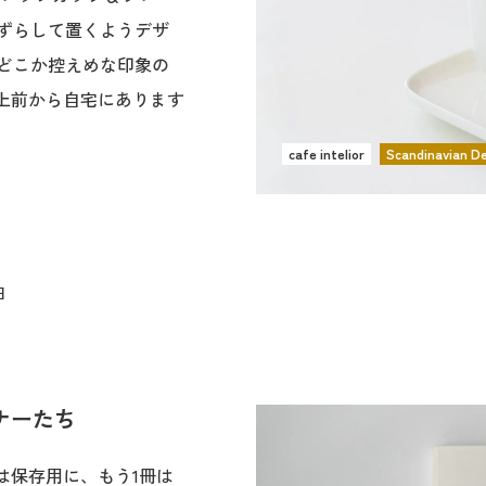
ずらして置くようデザ
どこか控えめな印象の
以上前から自宅にあります
cafe intelior
Scandinavian D
日
ナーたち
は保存用に、もう1冊は