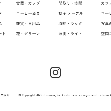
ア
食器・カップ
間取り・空間
カフ
ド
コーヒー道具
椅子 テーブル
コー
品
雑貨・日用品
収納・ラック
写真
ート
花・グリーン
照明・ライト
空間
利用規約
｜ © Copyright 2026
otonoma, Inc.
( cafenoma is a registered trademark