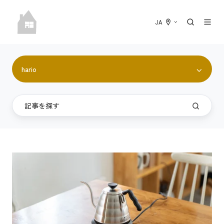
JA
hario