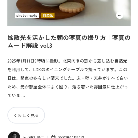
photography
自然光
拡散光を活かした朝の写真の撮り方｜写真の
ムード解説 vol.3
2025年1月11日9時頃に撮影。北東向きの窓から差し込む自然光
を利用して、LDKのダイニングテーブルで撮っています。この
日は、関東の冬らしい晴天でした。床・壁・天井がすべて白い
ため、光が部屋全体によく回り、落ち着いた雰囲気に仕上がっ
ていま …
くわしく見る
by
刈込 隆二
2025年02月16日