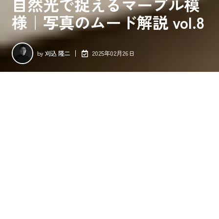
自然光で捉えるマーブル模
様｜写真のムード解説 vol.8
by
刈込 隆二
2025年02月26日
強い日差しが差し込む室内で、コーヒーとミルクが混ざる瞬間
を捉えました。今回は脚立の上から撮影し、カップの中の様子
がしっかり見えるようアングルを工夫。直射光が想像以上に強
く、部屋全体もかなり明るかったので、シャッタースピードを
速く設定し、露出を抑えています。そのおかげで、ミルクの筋
やコーヒーとのマーブルがくっきりと写り、動きのある一枚に