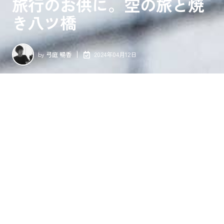
旅行のお供に。空の旅と焼
き八ツ橋
by
弓庭 暢香
2024年04月12日
ぼんやりと伊丹空港で待ち時間を過ごしていた私。人々がお土
産を選んでいる様子を見ながら、ふと「自分へのお土産ってな
いよね？」と思ったんです。それから探し始めた自分だけのお
土産、それが「焼き八ツ橋」でした。