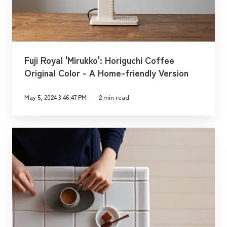
o
y
a
l
Fuji Royal 'Mirukko': Horiguchi Coffee
'
Original Color - A Home-friendly Version
M
i
May 5, 2024 3:46:47 PM
2 min read
r
u
k
A
k
C
o
u
'
p
:
&
H
S
o
a