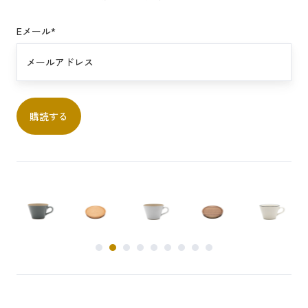
g
d
i
T
Eメール
*
n
r
a
e
l
a
C
t
o
s
l
|
o
m
r
i
-
n
A
ä
H
p
o
e
m
r
e
h