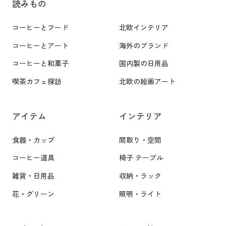
読みもの
-
o
f
n
コーヒーとフード
北欧インテリア
r
e
コーヒーとアート
海外のブランド
i
n
e
コーヒーと和菓子
国内製の日用品
,
n
b
喫茶カフェ探訪
北欧の絵画アート
d
e
l
a
アイテム
インテリア
y
d
V
s
食器・カップ
間取り・空間
e
f
コーヒー道具
椅子 テーブル
r
o
s
雑貨・日用品
収納・ラック
r
i
D
花・グリーン
照明・ライト
o
O
n