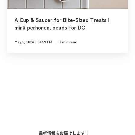
r
u
i
c
A Cup & Saucer for Bite-Sized Treats |
g
e
minä perhonen, beads for DO
u
r
c
f
May 5, 2024 3:04:59 PM
3 min read
h
o
i
r
C
B
o
i
f
t
f
e
e
-
e
S
O
i
r
z
i
e
最新情報をお届けします！