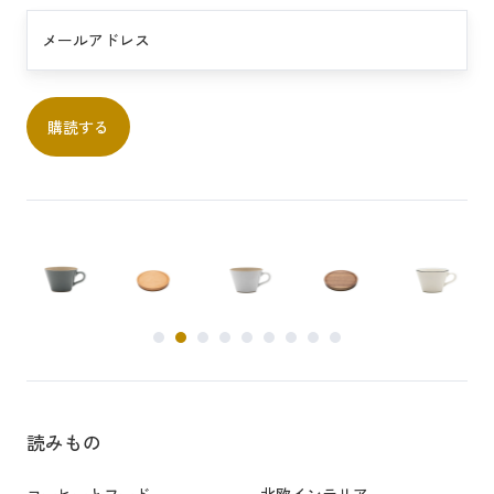
a
b
p
y
h
a
y
N
o
r
t
h
e
a
s
t
F
a
読みもの
c
i
コーヒーとフード
北欧インテリア