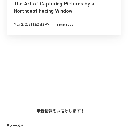
The Art of Capturing Pictures by a
o
n
a
Northeast Facing Window
n
T
p
L
a
t
May 2, 2024 12:21:12 PM
5 min read
i
b
u
g
l
r
h
e
i
t
t
n
i
o
g
n
p
P
g
P
i
h
c
o
t
t
u
o
r
最新情報をお届けします！
g
e
r
s
Eメール
*