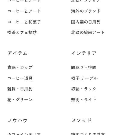
n
コーヒーとアート
海外のブランド
g
コーヒーと和菓子
国内製の日用品
W
i
喫茶カフェ探訪
北欧の絵画アート
n
d
アイテム
インテリア
o
w
食器・カップ
間取り・空間
コーヒー道具
椅子 テーブル
雑貨・日用品
収納・ラック
花・グリーン
照明・ライト
ノウハウ
メソッド
カフェインテリア
空間づくりの基本