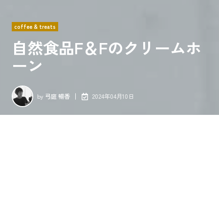
coffee & treats
自然食品F＆Fのクリームホ
ーン
by
弓庭 暢香
2024年04月10日
昔懐かしい手作り感のある素朴な洋菓子です。カスタードは甘
さ控えめ。そのためか口に含めるとたまごの黄身感がしっかり
伝わってきます。パイ生地はほんの少し塩味が効いて適度な厚