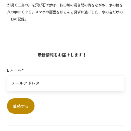
が湧く三島の川を飛び石で歩き、柿田川の湧き間の青をながめ、茅の輪を
—
八の字にくぐる。スマホの画面をほとんど見ずに過ごした、水の音だけの
水
一日の記録。
の
町
、
三
島
最新情報をお届けします！
へ
Eメール
*