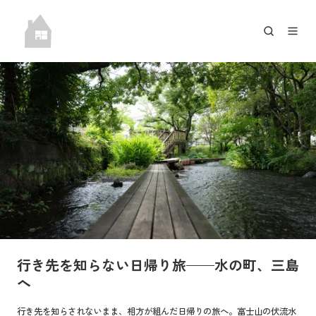
行
き
先
を
知
ら
な
い
日
帰
行き先を知らない日帰り旅——水の町、三島
り
へ
旅
—
行き先を知らされないまま、相方が組んだ日帰りの旅へ。富士山の伏流水